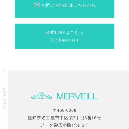
mail_outline
お問い合わせはこちらから
公式LINEはこちら
ID:＠merveill
〒460-0008
愛知県名古屋市中区栄2丁目3番16号
アーク栄広小路ビル 3Ｆ