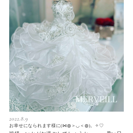
2022.8.9
お幸せになられます様に(⋈◍＞◡＜◍)。✧♡