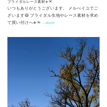
ブライダルレース素材
✈️
いつもありがとうございます。 メルべイユでご
ざいます
😄
ブライダル生地やレース素材を求め
て買い付けへ
✈️
...more