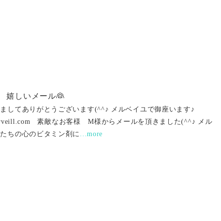
 嬉しいメール👰
ましてありがとうございます(^^♪ メルベイユで御座います♪
ww.merveill.com 素敵なお客様 M様からメールを頂きました(^^♪ メル
フたちの心のビタミン剤に
...more