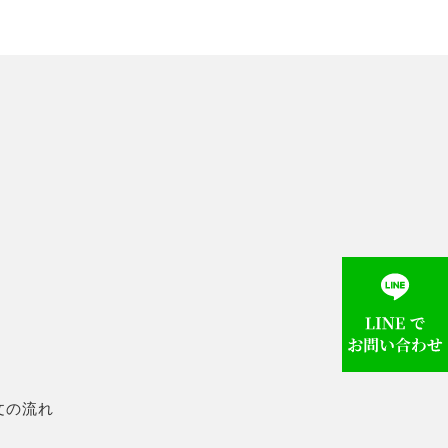
生じた汚損・破損）に関
以内にご返送ください。
ださい。
文の流れ