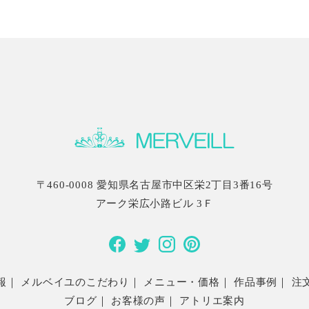
当方のミスによる不良品（商品及び商品の配送中に
しましては商品到着後3日以内にご連絡後、１週間
※上記以外の返品はお断り申し上げます。ご了承く
〒460-0008
愛知県名古屋市中区栄2丁目3番16号
アーク栄広小路ビル 3Ｆ
報
｜
メルベイユのこだわり
｜
メニュー・価格
｜
作品事例
｜
注
ブログ
｜
お客様の声
｜
アトリエ案内