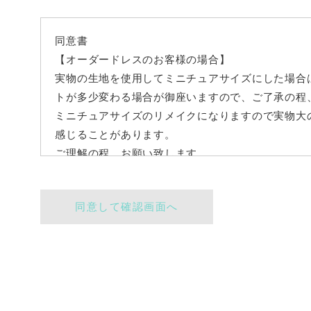
同意書
【オーダードレスのお客様の場合】
実物の生地を使用してミニチュアサイズにした場合
トが多少変わる場合が御座いますので、ご了承の程
ミニチュアサイズのリメイクになりますので実物大
感じることがあります。
ご理解の程、お願い致します。
実物のドレスのご郵送を弊社までお願い致します。
尚、ご郵送代は、恐縮ですがお客様のご負担でお願
【レンタルドレスのお客様の場合】
実物のウェデイングドレスと同じような生地やレー
用の小さい材料などを工夫して組み合わせて作成を
ものをお作りする事は、出来ない事をご了承の程、
（勿論、実物に近いものを出来る限り再現させて頂
【納品について】