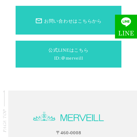
mail_outline
お問い合わせはこちらから
公式LINEはこちら
ID:＠merveill
〒460-0008