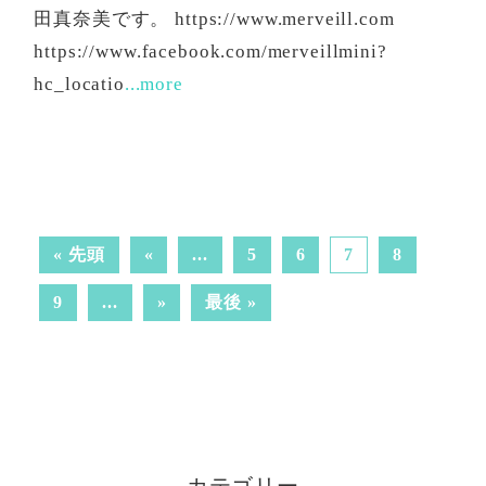
田真奈美です。 https://www.merveill.com
https://www.facebook.com/merveillmini?
hc_locatio
...more
« 先頭
«
...
5
6
7
8
9
...
»
最後 »
カテゴリー