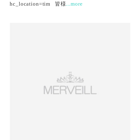
hc_location=tim 皆様
...more