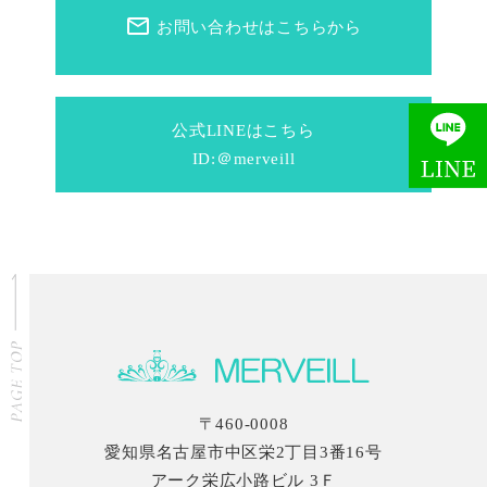
mail_outline
お問い合わせはこちらから
公式LINEはこちら
ID:＠merveill
〒460-0008
愛知県名古屋市中区栄2丁目3番16号
アーク栄広小路ビル 3Ｆ