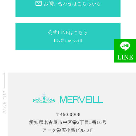
mail_outline
お問い合わせはこちらから
公式LINEはこちら
ID:＠merveill
〒460-0008
愛知県名古屋市中区栄2丁目3番16号
アーク栄広小路ビル 3Ｆ