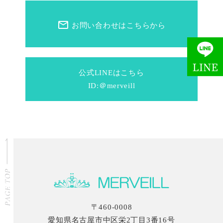
mail_outline
お問い合わせはこちらから
公式LINEはこちら
ID:＠merveill
〒460-0008
愛知県名古屋市中区栄2丁目3番16号