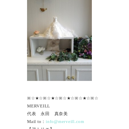
※☆★☆※☆★☆※☆★☆※☆★☆※☆
MERVEILL
代表 永田 真奈美
Mail to：
info@merveill.com