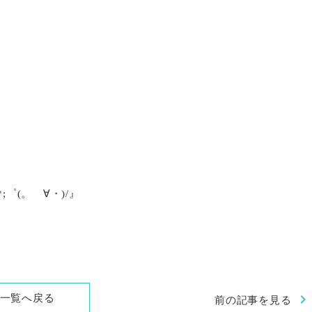
;゜(。ゝ∀・)/』
chevron_right
一覧へ戻る
前の記事を見る