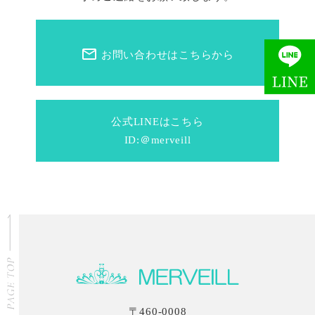
mail_outline
お問い合わせはこちらから
公式LINEはこちら
ID:＠merveill
〒460-0008