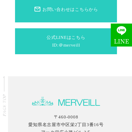
mail_outline
お問い合わせはこちらから
公式LINEはこちら
ID:＠merveill
〒460-0008
愛知県名古屋市中区栄2丁目3番16号