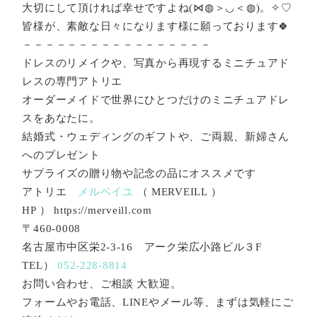
大切にして頂ければ幸せですよね(⋈◍＞◡＜◍)。✧♡
皆様が、素敵な日々になります様に願っております🍀
－－－－－－－－－－－－－－－－－
ドレスのリメイクや、写真から再現するミニチュアド
レスの専門アトリエ
オーダーメイドで世界にひとつだけのミニチュアドレ
スをあなたに。
結婚式・ウェディングのギフトや、ご両親、新婦さん
へのプレゼント
サプライズの贈り物や記念の品にオススメです
アトリエ
メルベイユ
（ MERVEILL ）
HP ） https://merveill.com
〒460-0008
名古屋市中区栄2-3-16 アーク栄広小路ビル３F
TEL）
052-228-8814
お問い合わせ、ご相談 大歓迎。
フォームやお電話、LINEやメール等、まずは気軽にご