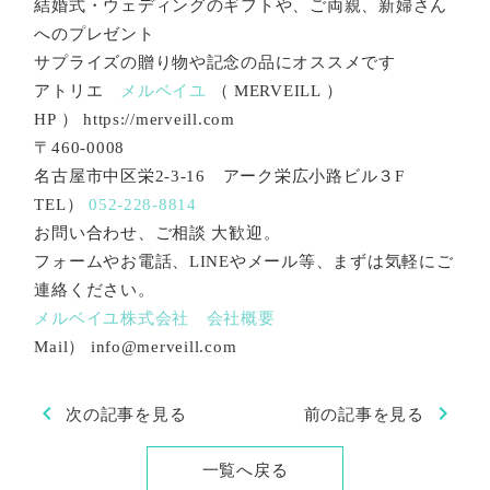
結婚式・ウェディングのギフトや、ご両親、新婦さん
へのプレゼント
サプライズの贈り物や記念の品にオススメです
アトリエ
メルベイユ
（ MERVEILL ）
HP ） https://merveill.com
〒460-0008
名古屋市中区栄2-3-16 アーク栄広小路ビル３F
TEL）
052-228-8814
お問い合わせ、ご相談 大歓迎。
フォームやお電話、LINEやメール等、まずは気軽にご
連絡ください。
メルベイユ株式会社 会社概要
Mail） info@merveill.com
chevron_left
chevron_right
次の記事を見る
前の記事を見る
一覧へ戻る