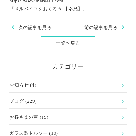
https://www.merveill.com
『メルベイユをおくろう 【ネ兄】』
chevron_left
chevron_right
次の記事を見る
前の記事を見る
一覧へ戻る
カテゴリー
お知らせ
(4)
ブログ
(229)
お客さまの声
(19)
ガラス製トルソー
(10)