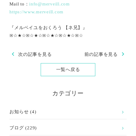
Mail to：
info@merveill.com
https://www.merveill.com
『メルベイユをおくろう 【ネ兄】』
※☆★☆※☆★☆※☆★☆※☆★☆※☆
chevron_left
chevron_right
次の記事を見る
前の記事を見る
一覧へ戻る
カテゴリー
お知らせ
(4)
ブログ
(229)