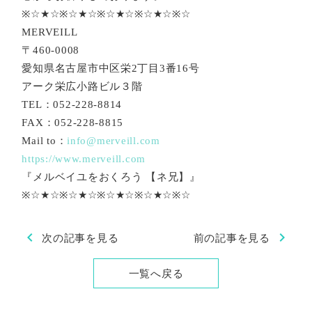
※☆★☆※☆★☆※☆★☆※☆★☆※☆
MERVEILL
〒460-0008
愛知県名古屋市中区栄2丁目3番16号
アーク栄広小路ビル３階
TEL：052-228-8814
FAX：052-228-8815
Mail to：
info@merveill.com
https://www.merveill.com
『メルベイユをおくろう 【ネ兄】』
※☆★☆※☆★☆※☆★☆※☆★☆※☆
chevron_left
chevron_right
次の記事を見る
前の記事を見る
一覧へ戻る